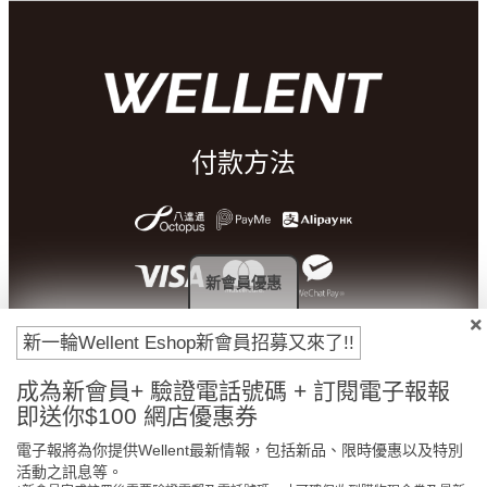
付款方法
新會員優惠
新一輪Wellent Eshop新會員招募又來了!!
成為新會員+ 驗證電話號碼 + 訂閱電子報報
即送你$100 網店優惠券
門市免費自取
原裝行貨保證
電子報將為你提供Wellent最新情報，包括新品、限時優惠以及特別
活動之訊息等。