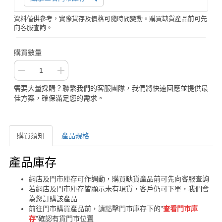
資料僅供參考，實際貨存及價格可隨時間變動。購買缺貨產品前可先
向客服查詢。
購買數量
需要大量採購？聯繫我們的客服團隊，我們將快速回應並提供最
佳方案，確保滿足您的需求。
購買須知
產品規格
購買須知
產品庫存
網店及門市庫存可作調動，購買缺貨產品前可先向客服查詢
若網店及門市庫存皆顯示未有現貨，客戶仍可下單，我們會
為您訂購該產品
前往門市購買產品前，請點擊門市庫存下的"
查看門市庫
存
"確認有貨門市位置