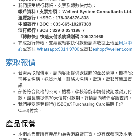
我們接受銀行轉帳，支票及轉數快付款：
帳戶資料 / 支票抬頭： Wellent System Consultants Ltd.
滙豐銀行 / HSBC : 178-384376-838
中國銀行 / BOC : 033-665-10207389
渣打銀行 / SCB : 329-0-034196-7
『轉數快』快速支付系統識別碼:105424469
完成銀行轉帳、支票或轉數快付款後請將收據上傳至
用戶中
心
或寄往
Whatsapp:9014 9700
或電郵
eshop@wellent.com
索取報價
若需索取報價單，請向客服提供欲採購的產品清單，機構/公
司英文名稱，送貨地址，聯絡人名稱，電話，電郵等簡單資
訊
部份符合資格的公司，機構，學校等能申請付款期或貨到付
款，最長能提供30天信貸付款期。詳情請向我們客服查詢。
我們接受滙豐銀行(HSBC)的Purchasing Card採購卡(P
Card)付款。
產品保養
本網站售賣所有產品均為香港原廠正貨，設有保養期及本地