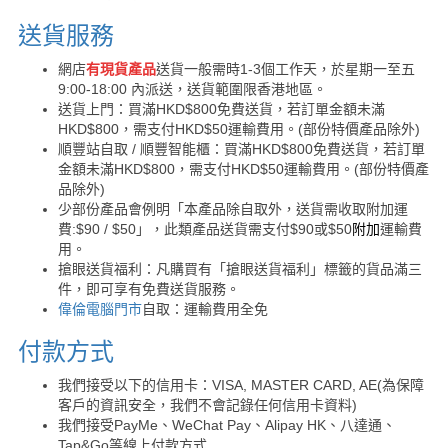
送貨服務
網店
有現貨產品
送貨一般需時1-3個工作天，於星期一至五
9:00-18:00 內派送，送貨範圍限香港地區。
送貨上門：買滿HKD$800免費送貨，若訂單金額未滿
HKD$800，需支付HKD$50運輸費用。(部份特價產品除外)
順豐站自取 / 順豐智能櫃：買滿HKD$800免費送貨，若訂單
金額未滿HKD$800，需支付HKD$50運輸費用。(部份特價產
品除外)
少部份產品會例明「本產品除自取外，送貨需收取附加運
費:$90 / $50」，此類產品送貨需支付$90或$50
附加
運輸費
用。
搶眼送貨福利：凡購買有「搶眼送貨福利」標籤的貨品滿三
件，即可享有免費送貨服務。
偉倫電腦門市
自取：運輸費用全免
付款方式
我們接受以下的信用卡：VISA, MASTER CARD, AE(為保障
客戶的資訊安全，我們不會記錄任何信用卡資料)
我們接受PayMe、WeChat Pay、Alipay HK、八達通、
Tap&Go等線上付款方式