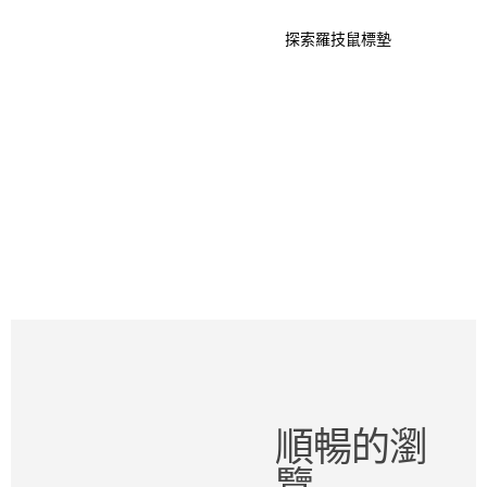
探索羅技鼠標墊
順暢的瀏
覽