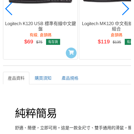
Logitech K120 USB 標準有線中文鍵
Logitech MK120 中文
盤
組合
有線, 倉頡碼
倉頡碼
$69
$119
$75
有存貨
$135
有存
産品資料
購買須知
產品規格
産品資料
純粹簡易
舒適、簡便，立即可用。這是一款全尺寸、雙手通用的滑鼠，簡單